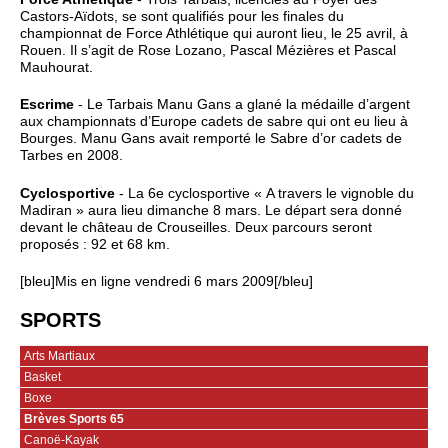
Castors-Aïdots, se sont qualifiés pour les finales du
championnat de Force Athlétique qui auront lieu, le 25 avril, à
Rouen. Il s’agit de Rose Lozano, Pascal Mézières et Pascal
Mauhourat.
Escrime
- Le Tarbais Manu Gans a glané la médaille d’argent
aux championnats d’Europe cadets de sabre qui ont eu lieu à
Bourges. Manu Gans avait remporté le Sabre d’or cadets de
Tarbes en 2008.
Cyclosportive
- La 6e cyclosportive « A travers le vignoble du
Madiran » aura lieu dimanche 8 mars. Le départ sera donné
devant le château de Crouseilles. Deux parcours seront
proposés : 92 et 68 km.
[bleu]Mis en ligne vendredi 6 mars 2009[/bleu]
SPORTS
Arts Martiaux
Basket
Boxe
Brèves Sports 65
Canoë-Kayak