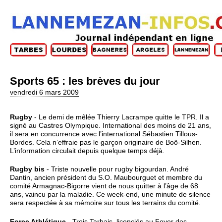
Sports 65 : les brèves du jour
vendredi 6 mars 2009
Rugby
- Le demi de mêlée Thierry Lacrampe quitte le TPR. Il a
signé au Castres Olympique. International des moins de 21 ans,
il sera en concurrence avec l’international Sébastien Tillous-
Bordes. Cela n’effraie pas le garçon originaire de Boô-Silhen.
L’information circulait depuis quelque temps déjà.
Rugby bis
- Triste nouvelle pour rugby bigourdan. André
Dantin, ancien président du S.O. Maubourguet et membre du
comité Armagnac-Bigorre vient de nous quitter à l’âge de 68
ans, vaincu par la maladie. Ce week-end, une minute de silence
sera respectée à sa mémoire sur tous les terrains du comité.
Force Athlétique
- Trois Tarbais, licenciés au Foyer des