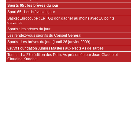
Sports 65 : les brèves du jour
Sport 65 : Les brèves du jour
Basket Eurocoupe : Le TGB doit gagner au moins avec 10 points
d’avance
Sports : les brèves du jour
Les rendez-vous sportifs du Conseil Général
Sports : Les brèves du jour (lundi 26 janvier 2009)
Cruyff Foundation Juniors Masters aux Petits As de Tarbes
Tennis : La 27e édition des Petits As présentée par Jean-Claude et
Claudine Knaebel