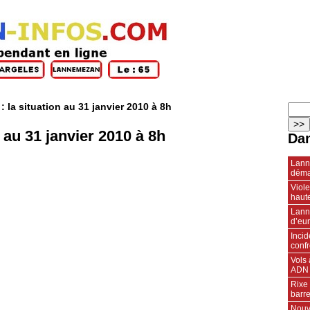
: la situation au 31 janvier 2010 à 8h
n au 31 janvier 2010 à 8h
Dan
Lann
déma
Viole
haute
Lann
d’eur
Inci
conf
Vols
ADN
Rixe 
barr
Nouv