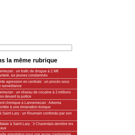
s la même rubrique
emezan : un trafic de drogue à 2 M€
ntelé, six jeunes condamnés
nte agression en centrale : un procès sous
 surveillance
emezan : un réseau de cocaïne à 2 millions
os devant la justice
dent chimique à Lannemezan : Arkema
rontée à une émanation toxique
 à Saint-Lary : un Roumain confondu par son
fatale à Saint-Lary : 3 Charentais derrière les
eaux
elle arrestation pour une jeune condamnée