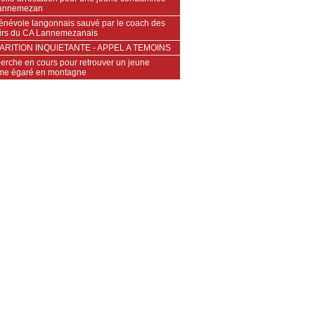
annemezan
énévole langonnais sauvé par le coach des
irs du CA Lannemezanais
ARITION INQUIETANTE - APPEL A TEMOINS
erche en cours pour retrouver un jeune
e égaré en montagne