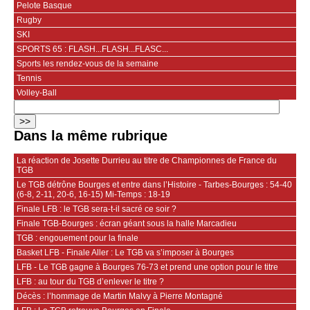
Pelote Basque
Rugby
SKI
SPORTS 65 : FLASH...FLASH...FLASC...
Sports les rendez-vous de la semaine
Tennis
Volley-Ball
Dans la même rubrique
La réaction de Josette Durrieu au titre de Championnes de France du
TGB
Le TGB détrône Bourges et entre dans l’Histoire - Tarbes-Bourges : 54-40
(6-8, 2-11, 20-6, 16-15) Mi-Temps : 18-19
Finale LFB : le TGB sera-t-il sacré ce soir ?
Finale TGB-Bourges : écran géant sous la halle Marcadieu
TGB : engouement pour la finale
Basket LFB - Finale Aller : Le TGB va s’imposer à Bourges
LFB - Le TGB gagne à Bourges 76-73 et prend une option pour le titre
LFB : au tour du TGB d’enlever le titre ?
Décès : l’hommage de Martin Malvy à Pierre Montagné