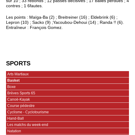
sur 10 ; 33 rebonds ; 12 passes décisives ; 17 balles perdues ; 4
contres ; 1 6fautes.
Les points : Maïga-Ba (2) ; Breitreiner (16) ; Eldebrink (6) ;
Lepron (10) ; Sacko (9) ;Yacoubou-Dehoui (14) ; Randa !! (6).
Entraîneur : François Gomez.
SPORTS
Arts Martiaux
Basket
Boxe
Brèves Sports 65
Canoë-Kayak
Course pédestre
Cyclisme - Cyclotourisme
Hand-Ball
Les matchs du week-end
Natation