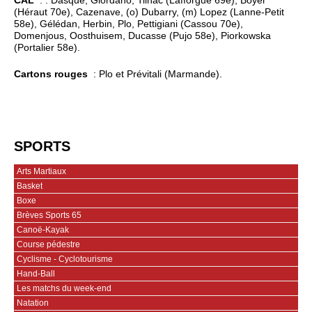
CAL
: : Dasque, Giordano, Tilhac (Lafforgue 69e), Boyer
(Héraut 70e), Cazenave, (o) Dubarry, (m) Lopez (Lanne-Petit
58e), Gélédan, Herbin, Plo, Pettigiani (Cassou 70e),
Domenjous, Oosthuisem, Ducasse (Pujo 58e), Piorkowska
(Portalier 58e).
Cartons rouges
: Plo et Prévitali (Marmande).
SPORTS
Arts Martiaux
Basket
Boxe
Brèves Sports 65
Canoë-Kayak
Course pédestre
Cyclisme - Cyclotourisme
Hand-Ball
Les matchs du week-end
Natation