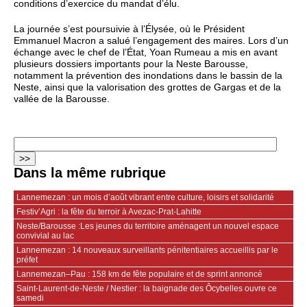
conditions d’exercice du mandat d’élu.
La journée s’est poursuivie à l’Élysée, où le Président
Emmanuel Macron a salué l’engagement des maires. Lors d’un
échange avec le chef de l’État, Yoan Rumeau a mis en avant
plusieurs dossiers importants pour la Neste Barousse,
notamment la prévention des inondations dans le bassin de la
Neste, ainsi que la valorisation des grottes de Gargas et de la
vallée de la Barousse.
Dans la même rubrique
Lannemezan : un mois d’août vibrant entre culture, loisirs et solidarité
Festiv’Agri : la fête du terroir à Avezac-Prat-Lahitte
Neste/Barousse :Les jeunes du territoire aménagent un nouvel espace
convivial au lac
Lannemezan : 14 nouveaux surveillants pénitentiaires accueillis par le
préfet
Lannemezan–Pau : 158 km de fête populaire et de sprint annoncé
Saint-Laurent-de-Neste / Nestier : la baignade des Ôcybelles ouvre ce
samedi