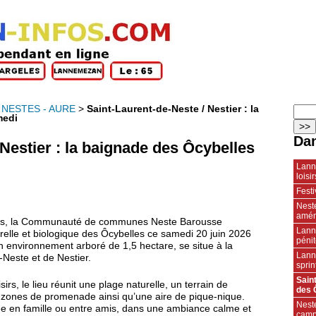
 NESTES - AURE
>
Saint-Laurent-de-Neste / Nestier : la
medi
Dan
 Nestier : la baignade des Ôcybelles
Lanne
loisir
Festi
Neste
amén
ales, la Communauté de communes Neste Barousse
Lann
relle et biologique des Ôcybelles ce samedi 20 juin 2026
pénit
 environnement arboré de 1,5 hectare, se situe à la
Lann
-Neste et de Nestier.
spri
Sain
s, le lieu réunit une plage naturelle, un terrain de
des 
 zones de promenade ainsi qu’une aire de pique-nique.
Nest
née en famille ou entre amis, dans une ambiance calme et
camp