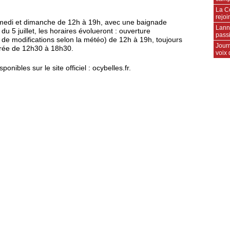
La C
rejoi
amedi et dimanche de 12h à 19h, avec une baignade
Lann
du 5 juillet, les horaires évolueront : ouverture
pass
 de modifications selon la météo) de 12h à 19h, toujours
Jour
urée de 12h30 à 18h30.
voix
onibles sur le site officiel : ocybelles.fr.