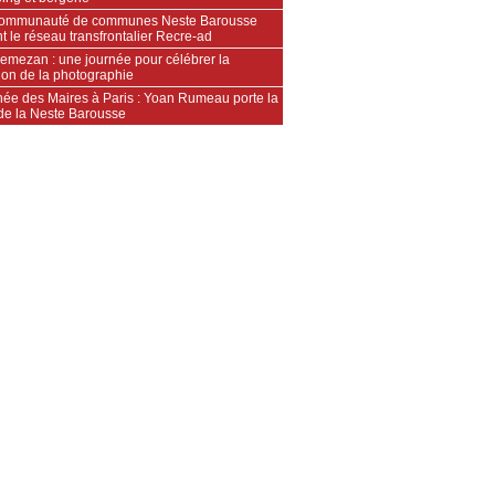
ommunauté de communes Neste Barousse
nt le réseau transfrontalier Recre-ad
emezan : une journée pour célébrer la
ion de la photographie
née des Maires à Paris : Yoan Rumeau porte la
 de la Neste Barousse