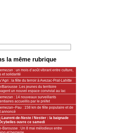
s la même rubrique
mezan : un mois d’août vibrant entre culture,
s et solidarité
v’Agri : la fête du terroir à Avezac-Prat-Lahitte
/Barousse :Les jeunes du territoire
agent un nouvel espace convivial au lac
emezan : 14 nouveaux surveillants
entiaires accueillis par le préfet
emezan–Pau : 158 km de fête populaire et de
nt annoncé
t-Laurent-de-Neste / Nestier : la baignade
Ôcybelles ouvre ce samedi
e-Barousse : Un 8 mai mélodieux entre
ing et bergerie