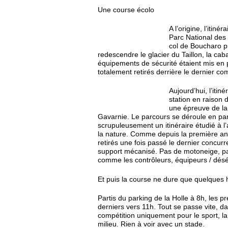
Une course écolo
A l’origine, l’itin
Parc National des 
col de Boucharo pu
redescendre le glacier du Taillon, la ca
équipements de sécurité étaient mis en 
totalement retirés derrière le dernier com
Aujourd’hui, l’itin
station en raison
une épreuve de la
Gavarnie. Le parcours se déroule en par
scrupuleusement un itinéraire étudié à l’
la nature. Comme depuis la première ann
retirés une fois passé le dernier concurr
support mécanisé. Pas de motoneige, pas
comme les contrôleurs, équipeurs / désé
Et puis la course ne dure que quelque
Partis du parking de la Holle à 8h, les pr
derniers vers 11h. Tout se passe vite, d
compétition uniquement pour le sport, la
milieu. Rien à voir avec un stade.