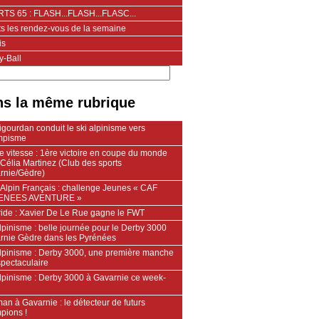
TS 65 : FLASH...FLASH...FLASC...
ts les rendez-vous de la semaine
is
y-Ball
s la même rubrique
gourdan conduit le ski alpinisme vers
ympisme
e vitesse : 1ère victoire en coupe du monde
Célia Martinez (Club des sports
rnie/Gèdre)
 Alpin Français : challenge Jeunes « CAF
ENEES AVENTURE »
ride : Xavier De Le Rue gagne le FWT
lpinisme : belle journée pour le Derby 3000
rnie Gèdre dans les Pyrénées
alpinisme : Derby 3000, une première manche
spectaculaire
alpinisme : Derby 3000 à Gavarnie ce week-
n à Gavarnie : le détecteur de futurs
pions !