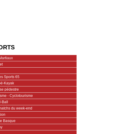
ORTS
Martiaux
et
es Sports 65
ë-Kayak
se pédestre
isme - Cyclotourisme
-Ball
matchs du week-end
tion
te Basque
by