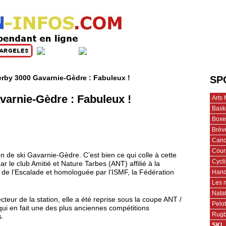
rby 3000 Gavarnie-Gèdre : Fabuleux !
SP
arnie-Gèdre : Fabuleux !
Arts 
Bask
Boxe
Brèv
Cano
Cour
on de ski Gavarnie-Gèdre. C’est bien ce qui colle à cette
Cycl
r le club Amitié et Nature Tarbes (ANT) affilié à la
Hand
de l’Escalade et homologuée par l’ISMF, la Fédération
Les 
Nata
teur de la station, elle a été reprise sous la coupe ANT /
Pelo
qui en fait une des plus anciennes compétitions
Rug
s.
SKI