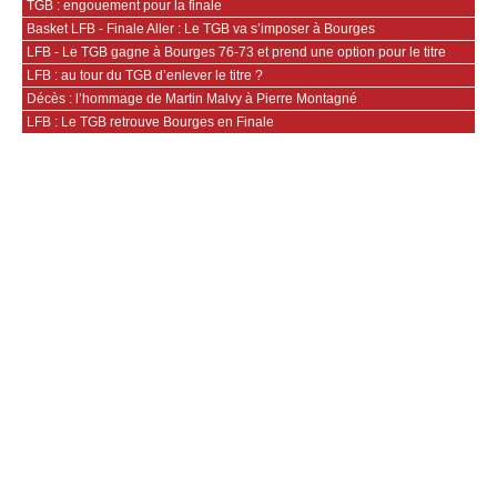
TGB : engouement pour la finale
Basket LFB - Finale Aller : Le TGB va s’imposer à Bourges
LFB - Le TGB gagne à Bourges 76-73 et prend une option pour le titre
LFB : au tour du TGB d’enlever le titre ?
Décès : l’hommage de Martin Malvy à Pierre Montagné
LFB : Le TGB retrouve Bourges en Finale