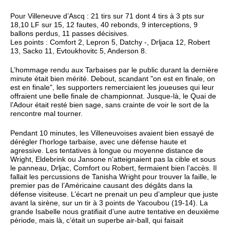
Pour Villeneuve d’Ascq : 21 tirs sur 71 dont 4 tirs à 3 pts sur
18,10 LF sur 15, 12 fautes, 40 rebonds, 9 interceptions, 9
ballons perdus, 11 passes décisives.
Les points : Comfort 2, Lepron 5, Datchy -, Drljaca 12, Robert
13, Sacko 11, Evtoukhovitc 5, Anderson 8.
L’hommage rendu aux Tarbaises par le public durant la dernière
minute était bien mérité. Debout, scandant "on est en finale, on
est en finale", les supporters remerciaient les joueuses qui leur
offraient une belle finale de championnat. Jusque-là, le Quai de
l’Adour était resté bien sage, sans crainte de voir le sort de la
rencontre mal tourner.
Pendant 10 minutes, les Villeneuvoises avaient bien essayé de
dérégler l’horloge tarbaise, avec une défense haute et
agressive. Les tentatives à longue ou moyenne distance de
Wright, Eldebrink ou Jansone n’atteignaient pas la cible et sous
le panneau, Drljac, Comfort ou Robert, fermaient bien l’accès. Il
fallait les percussions de Tanisha Wright pour trouver la faille, le
premier pas de l’Américaine causant des dégâts dans la
défense visiteuse. L’écart ne prenait un peu d’ampleur que juste
avant la sirène, sur un tir à 3 points de Yacoubou (19-14). La
grande Isabelle nous gratifiait d’une autre tentative en deuxième
période, mais là, c’était un superbe air-ball, qui faisait