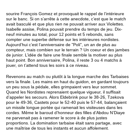
sourire François Gomez et provoquait le rappel de l’intérieure
sur le banc. Si on s’arrête à cette anecdote, c’est que le match
avait basculé et que plus rien ne pouvait arriver aux Violettes.
Isabelle assise, Polina pouvait prendre du temps de jeu. Dix-
neuf minutes au total, pour 12 points et 5 rebonds, sans
compter une superbe défense sur les intérieures nordistes.
Aujourd’hui c’est l’anniversaire de "Poli", un an de plus au
compteur, mais combien sur le terrain ? Un coeur et des jambes
de junior. L’idée de faire une finale semble la motiver au plus
haut point. Bon anniversaire, Polina, il reste 3 ou 4 matchs à
jouer, on t’attend tous les soirs à ce niveau.
Revenons au match ou plutôt à la longue marche des Tarbaises
vers la finale. Les mains en haut du guidon, en gardant toujours
un peu sous la pédale, elles grimpaient vers leur sommet.
Quand les Nordistes reprenaient quelque vigueur, il suffisait
d’appeler les secours. Alors Eldebrink pour le 38-26, Tzekova
pour le 49-36, Castets pour le 52-40 puis le 57-44, balançaient
un missile longue portée qui ramenait les visiteuses dans les
cordes. Même le baroud d’honneur des filles d’Abdou N’Diaye
ne parvenait pas à ramener le score à de plus justes
proportions. La domination tarbaise était sans partage, avec
une maîtrise de tous les instants et aucun affolement.