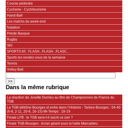
Course pédestre
Cyclisme - Cyclotourisme
Hand-Ball
Les matchs du week-end
Natation
Pelote Basque
Rugby
SKI
SPORTS 65 : FLASH...FLASH...FLASC...
Sports les rendez-vous de la semaine
Tennis
Volley-Ball
Dans la même rubrique
La réaction de Josette Durrieu au titre de Championnes de France du
TGB
Le TGB détrône Bourges et entre dans l’Histoire - Tarbes-Bourges : 54-40
(6-8, 2-11, 20-6, 16-15) Mi-Temps : 18-19
Finale LFB : le TGB sera-t-il sacré ce soir ?
Finale TGB-Bourges : écran géant sous la halle Marcadieu