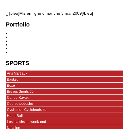
_ [bleu]Mis en ligne dimanche 3 mai 2009[/bleu]
Portfolio
SPORTS
Arts Martiaux
Basket
Boxe
Brèves Sports 65
Canoë-Kayak
Course pédestre
Cyclisme - Cyclotourisme
Hand-Ball
Les matchs du week-end
Natation