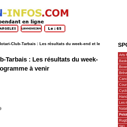
lotari-Club-Tarbais : Les résultats du week-end et le
SP
Arts 
ub-Tarbais : Les résultats du week-
Bask
Boxe
programme à venir
Brèv
Cano
Cour
Cycl
Hand
Les 
Nata
9
Pelo
Rug
SKI