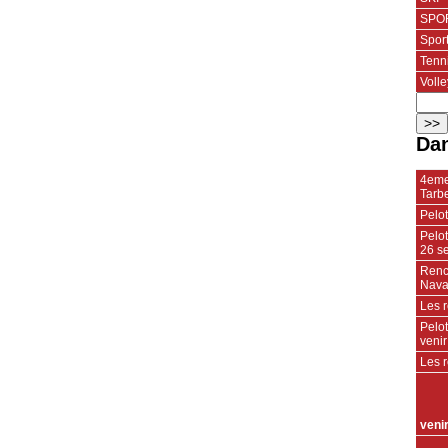
SPOR
Spor
Tenn
Volle
Dan
4eme
Tarbe
Pelot
Pelot
26 s
Renco
Nava
Les 
Pelot
venir
Les 
veni