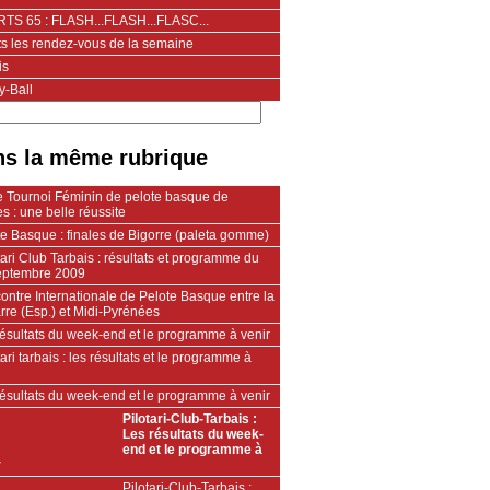
TS 65 : FLASH...FLASH...FLASC...
ts les rendez-vous de la semaine
is
y-Ball
s la même rubrique
 Tournoi Féminin de pelote basque de
s : une belle réussite
e Basque : finales de Bigorre (paleta gomme)
ari Club Tarbais : résultats et programme du
eptembre 2009
ntre Internationale de Pelote Basque entre la
rre (Esp.) et Midi-Pyrénées
résultats du week-end et le programme à venir
ari tarbais : les résultats et le programme à
résultats du week-end et le programme à venir
Pilotari-Club-Tarbais :
Les résultats du week-
end et le programme à
r
Pilotari-Club-Tarbais :