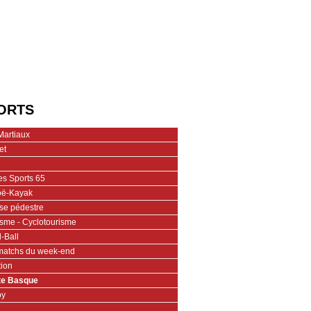
ORTS
Martiaux
et
es Sports 65
ë-Kayak
se pédestre
isme - Cyclotourisme
-Ball
matchs du week-end
tion
te Basque
by