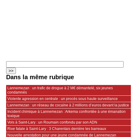
Dans la même rubrique
Lannemezan : un trafic de drogue à 2 M€ démantelé, six jeunes
condamnés
Violente agression en centrale : un procès sous haute surveillance
Lannemezan : un réseau de cocaïne à 2 millions d’euros devant la justice
Incident chimique à Lannemezan : Arkema confrontée à une émanation
toxique
Vols à Saint-Lary : un Roumain confondu par son ADN
Rixe fatale à Saint-Lary : 3 Charentais derrière les barreaux
Nouvelle arrestation pour une jeune condamnée de Lannemezan