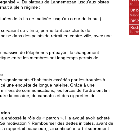
 organisé ». Du plateau de Lannemezan jusqu’aux pistes
de L
rnait à plein régime :
Un b
espo
ctuées de la fin de matinée jusqu’au cœur de la nuit}.
DISP
Rech
servaient de vitrine, permettant aux clients de
homm
ise dans des points de retrait en centre-ville, avec une
tion massive de téléphones prépayés, le changement
tactique entre les membres ont longtemps permis de
ne
des signalements d’habitants excédés par les troubles à
ancé une enquête de longue haleine. Grâce à une
milliers de communications, les forces de l’ordre ont fini
utre la cocaïne, du cannabis et des cigarettes de
urdes
a endossé le rôle du « patron ». Il a avoué avoir acheté
 Sa motivation ? Rembourser des dettes initiales, avant de
 rapportait beaucoup, j’ai continué », a-t-il sobrement