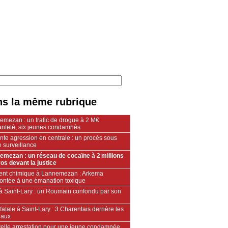
s la même rubrique
emezan : un trafic de drogue à 2 M€
ntelé, six jeunes condamnés
nte agression en centrale : un procès sous
 surveillance
emezan : un réseau de cocaïne à 2 millions
os devant la justice
dent chimique à Lannemezan : Arkema
rontée à une émanation toxique
 à Saint-Lary : un Roumain confondu par son
fatale à Saint-Lary : 3 Charentais derrière les
eaux
elle arrestation pour une jeune condamnée