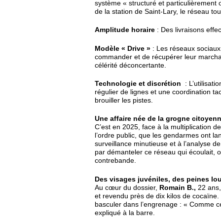
système « structuré et particulièrement
de la station de Saint-Lary, le réseau tou
Amplitude horaire
: Des livraisons effe
Modèle « Drive »
: Les réseaux sociaux 
commander et de récupérer leur marchand
célérité déconcertante.
Technologie et discrétion
: L’utilisa
régulier de lignes et une coordination 
brouiller les pistes.
Une affaire née de la grogne citoyen
C’est en 2025, face à la multiplication 
l’ordre public, que les gendarmes ont l
surveillance minutieuse et à l’analyse de 
par démanteler ce réseau qui écoulait, o
contrebande.
Des visages juvéniles, des peines lo
Au cœur du dossier,
Romain B.,
22 ans, 
et revendu près de dix kilos de cocaïne.
basculer dans l’engrenage : « Comme cela
expliqué à la barre.