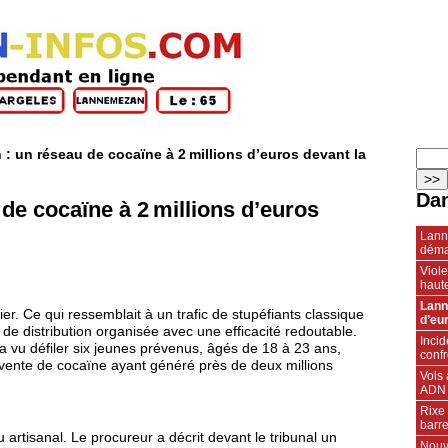
 un réseau de cocaïne à 2 millions d’euros devant la
Dan
e cocaïne à 2 millions d’euros
Lann
déma
Viole
haute
Lann
er. Ce qui ressemblait à un trafic de stupéfiants classique
d’eur
e de distribution organisée avec une efficacité redoutable.
Inci
s a vu défiler six jeunes prévenus, âgés de 18 à 23 ans,
conf
vente de cocaïne ayant généré près de deux millions
Vols
ADN
Rixe 
barr
u artisanal. Le procureur a décrit devant le tribunal un
Nouv