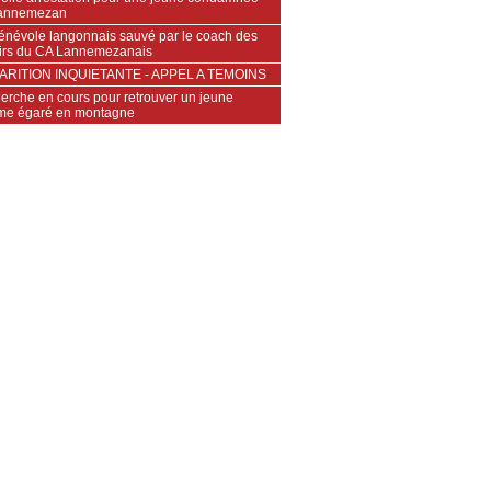
annemezan
énévole langonnais sauvé par le coach des
irs du CA Lannemezanais
ARITION INQUIETANTE - APPEL A TEMOINS
erche en cours pour retrouver un jeune
e égaré en montagne