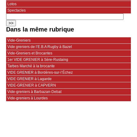
Lotos
Spectacles
Dans la même rubrique
Vide-Greniers
Vide greniers de l’E.B.A Rugby à Bazet
Vide-Greniers et Brocantes
1er VIDE GRENIER à Sère-Rustaing
Tarbes Marché à la brocante
VIDE GRENIER à Bordères-sur-l’Échez
VIDE GRENIER à Lagarde
VIDE-GRENIER à CAPVERN
Vide-greniers à Barbazan-Debat
Vide-greniers à Lourdes