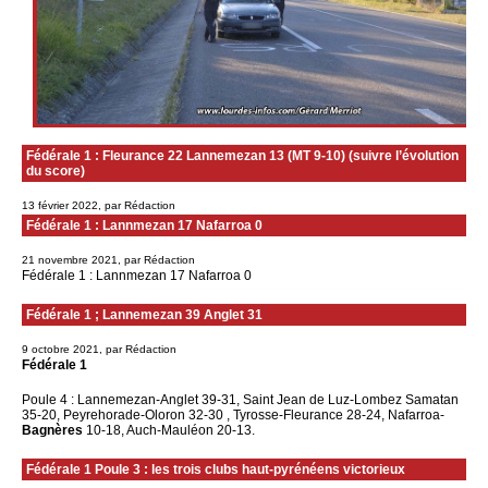
Fédérale 1 : Fleurance 22 Lannemezan 13 (MT 9-10) (suivre l’évolution
du score)
13 février 2022, par Rédaction
Fédérale 1 : Lannmezan 17 Nafarroa 0
21 novembre 2021, par Rédaction
Fédérale 1 : Lannmezan 17 Nafarroa 0
Fédérale 1 ; Lannemezan 39 Anglet 31
9 octobre 2021, par Rédaction
Fédérale 1
Poule 4 : Lannemezan-Anglet 39-31, Saint Jean de Luz-Lombez Samatan
35-20, Peyrehorade-Oloron 32-30 , Tyrosse-Fleurance 28-24, Nafarroa-
Bagnères
10-18, Auch-Mauléon 20-13.
Fédérale 1 Poule 3 : les trois clubs haut-pyrénéens victorieux