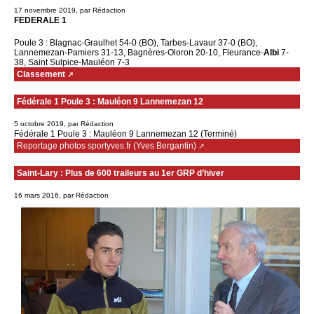
17 novembre 2019, par Rédaction
FEDERALE 1
Poule 3 : Blagnac-Graulhet 54-0 (BO), Tarbes-Lavaur 37-0 (BO),
Lannemezan-Pamiers 31-13, Bagnères-Oloron 20-10, Fleurance-
Albi
7-
38, Saint Sulpice-Mauléon 7-3
Classement
Fédérale 1 Poule 3 : Mauléon 9 Lannemezan 12
5 octobre 2019, par Rédaction
Fédérale 1 Poule 3 : Mauléon 9 Lannemezan 12 (Terminé)
Reportage photos sportyves.fr (Yves Bergantin)
Saint-Lary : Plus de 600 traileurs au 1er GRP d’hiver
16 mars 2016, par Rédaction