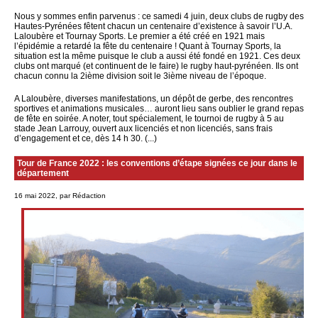
Nous y sommes enfin parvenus : ce samedi 4 juin, deux clubs de rugby des
Hautes-Pyrénées fêtent chacun un centenaire d’existence à savoir l’U.A.
Laloubère et Tournay Sports. Le premier a été créé en 1921 mais
l’épidémie a retardé la fête du centenaire ! Quant à Tournay Sports, la
situation est la même puisque le club a aussi été fondé en 1921. Ces deux
clubs ont marqué (et continuent de le faire) le rugby haut-pyrénéen. Ils ont
chacun connu la 2ième division soit le 3ième niveau de l’époque.
A Laloubère, diverses manifestations, un dépôt de gerbe, des rencontres
sportives et animations musicales… auront lieu sans oublier le grand repas
de fête en soirée. A noter, tout spécialement, le tournoi de rugby à 5 au
stade Jean Larrouy, ouvert aux licenciés et non licenciés, sans frais
d’engagement et ce, dès 14 h 30. (...)
Tour de France 2022 : les conventions d’étape signées ce jour dans le
département
16 mai 2022, par Rédaction