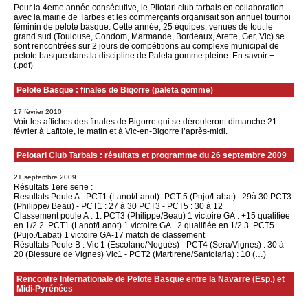
Pour la 4eme année consécutive, le Pilotari club tarbais en collaboration
avec la mairie de Tarbes et les commerçants organisait son annuel tournoi
féminin de pelote basque. Cette année, 25 équipes, venues de tout le
grand sud (Toulouse, Condom, Marmande, Bordeaux, Arette, Ger, Vic) se
sont rencontrées sur 2 jours de compétitions au complexe municipal de
pelote basque dans la discipline de Paleta gomme pleine. En savoir +
(.pdf)
Pelote Basque : finales de Bigorre (paleta gomme)
17 février 2010
Voir les affiches des finales de Bigorre qui se dérouleront dimanche 21
février à Lafitole, le matin et à Vic-en-Bigorre l’après-midi.
Pelotari Club Tarbais : résultats et programme du 26 septembre 2009
21 septembre 2009
Résultats 1ere serie :
Resultats Poule A : PCT1 (Lanot/Lanot) -PCT 5 (Pujo/Labat) : 29à 30 PCT3
(Philippe/ Beau) - PCT1 : 27 à 30 PCT3 - PCT5 : 30 à 12
Classement poule A : 1. PCT3 (Philippe/Beau) 1 victoire GA : +15 qualifiée
en 1/2 2. PCT1 (Lanot/Lanot) 1 victoire GA +2 qualifiée en 1/2 3. PCT5
(Pujo./Labat) 1 victoire GA-17 match de classement
Résultats Poule B : Vic 1 (Escolano/Nogués) - PCT4 (Sera/Vignes) : 30 à
20 (Blessure de Vignes) Vic1 - PCT2 (Martirene/Santolaria) : 10 (…)
Rencontre Internationale de Pelote Basque entre la Navarre (Esp.) et
Midi-Pyrénées