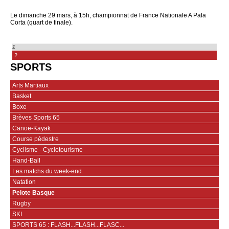
Le dimanche 29 mars, à 15h, championnat de France Nationale A Pala
Corta (quart de finale).
1
2
SPORTS
Arts Martiaux
Basket
Boxe
Brèves Sports 65
Canoë-Kayak
Course pédestre
Cyclisme - Cyclotourisme
Hand-Ball
Les matchs du week-end
Natation
Pelote Basque
Rugby
SKI
SPORTS 65 : FLASH...FLASH...FLASC...