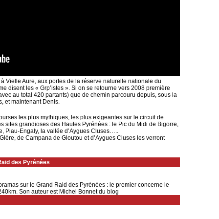
à Vielle Aure, aux portes de la réserve naturelle nationale du
 disent les « Grp’istes ». Si on se retourne vers 2008 première
avec au total 420 partants) que de chemin parcouru depuis, sous la
s, et maintenant Denis.
rses les plus mythiques, les plus exigeantes sur le circuit de
 les sites grandioses des Hautes Pyrénées : le Pic du Midi de Bigorre,
, Piau-Engaly, la vallée d’Aygues Cluses…..
 Glère, de Campana de Gloutou et d’Aygues Cluses les verront
 Raid des Pyrénées
ramas sur le Grand Raid des Pyrénées : le premier concerne le
240km. Son auteur est Michel Bonnet du blog