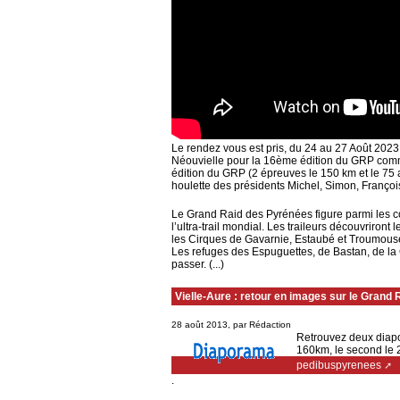
Le rendez vous est pris, du 24 au 27 Août 2023 
Néouvielle pour la 16ème édition du GRP comme
édition du GRP (2 épreuves le 150 km et le 75 
houlette des présidents Michel, Simon, Françoi
Le Grand Raid des Pyrénées figure parmi les cou
l’ultra-trail mondial. Les traileurs découvriront
les Cirques de Gavarnie, Estaubé et Troumouse
Les refuges des Espuguettes, de Bastan, de la
passer. (...)
Vielle-Aure : retour en images sur le Grand
28 août 2013, par Rédaction
Retrouvez deux diapo
160km, le second le 
pedibuspyrenees
.