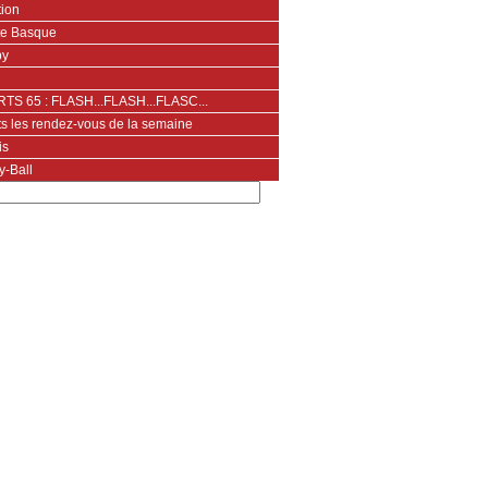
tion
te Basque
by
TS 65 : FLASH...FLASH...FLASC...
ts les rendez-vous de la semaine
is
y-Ball