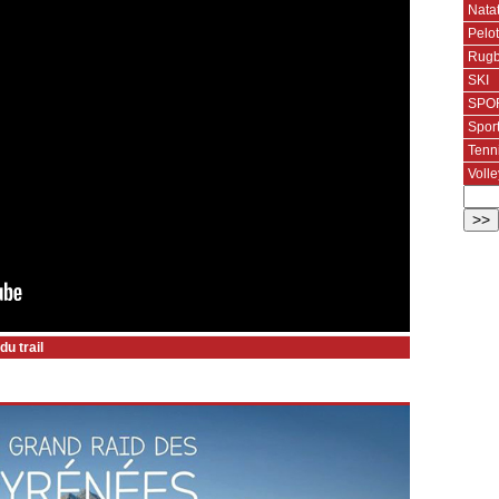
Nata
Pelo
Rug
SKI
SPOR
Spor
Tenn
Volle
du trail