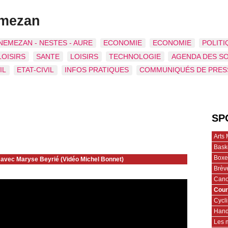
emezan
NEMEZAN - NESTES - AURE
ECONOMIE
ECONOMIE
POLITI
LOISIRS
SANTE
LOISIRS
TECHNOLOGIE
AGENDA DES S
IL
ETAT-CIVIL
INFOS PRATIQUES
COMMUNIQUÉS DE PRES
SP
Arts 
Bask
Boxe
 avec Maryse Beyrié (Vidéo Michel Bonnet)
Brèv
Cano
Cour
Cycl
Hand
Les 