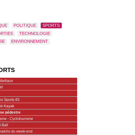
QUE
POLITIQUE
SPORTS
ORTIES
TECHNOLOGIE
SE
ENVIRONNEMENT
ORTS
Martiaux
et
es Sports 65
ë-Kayak
se pédestre
isme - Cyclotourisme
-Ball
matchs du week-end